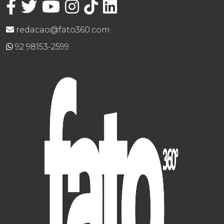
redacao@fato360.com
92 98153-2599