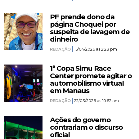
PF prende dono da
página Choquei por
suspeita de lavagem de
dinheiro
REDAÇÃO
15/04/2026 as 2:28 pm
1ª Copa Simu Race
Center promete agitar o
automobilismo virtual
em Manaus
REDAÇÃO
22/03/2026 as 10:52 am
Ações do governo
contrariam o discurso
oficial