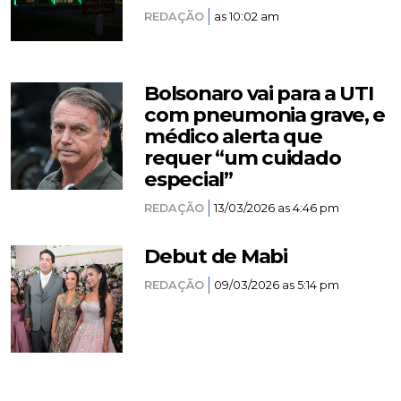
REDAÇÃO
as 10:02 am
Bolsonaro vai para a UTI
com pneumonia grave, e
médico alerta que
requer “um cuidado
especial”
REDAÇÃO
13/03/2026 as 4:46 pm
Debut de Mabi
REDAÇÃO
09/03/2026 as 5:14 pm