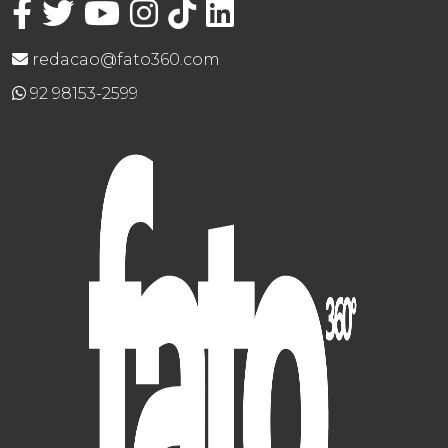
redacao@fato360.com
92 98153-2599