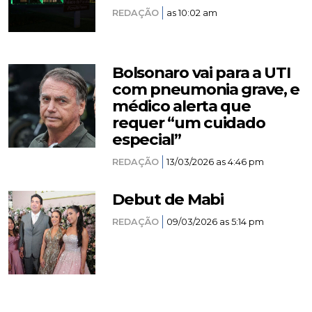
REDAÇÃO
as 10:02 am
Bolsonaro vai para a UTI
com pneumonia grave, e
médico alerta que
requer “um cuidado
especial”
REDAÇÃO
13/03/2026 as 4:46 pm
Debut de Mabi
REDAÇÃO
09/03/2026 as 5:14 pm