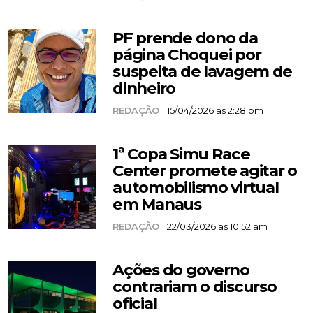
PF prende dono da
página Choquei por
suspeita de lavagem de
dinheiro
REDAÇÃO
15/04/2026 as 2:28 pm
1ª Copa Simu Race
Center promete agitar o
automobilismo virtual
em Manaus
REDAÇÃO
22/03/2026 as 10:52 am
Ações do governo
contrariam o discurso
oficial