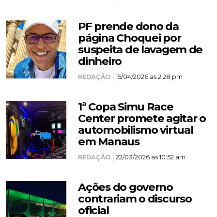
PF prende dono da
página Choquei por
suspeita de lavagem de
dinheiro
REDAÇÃO
15/04/2026 as 2:28 pm
1ª Copa Simu Race
Center promete agitar o
automobilismo virtual
em Manaus
REDAÇÃO
22/03/2026 as 10:52 am
Ações do governo
contrariam o discurso
oficial