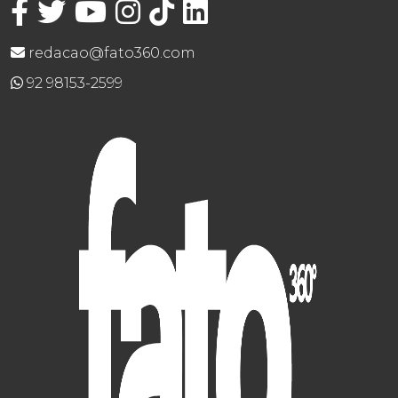
redacao@fato360.com
92 98153-2599