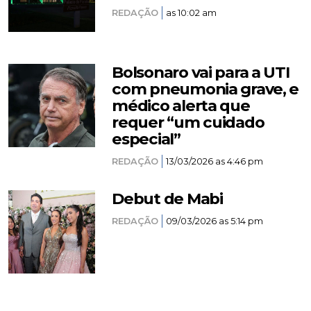
REDAÇÃO
as 10:02 am
Bolsonaro vai para a UTI
com pneumonia grave, e
médico alerta que
requer “um cuidado
especial”
REDAÇÃO
13/03/2026 as 4:46 pm
Debut de Mabi
REDAÇÃO
09/03/2026 as 5:14 pm