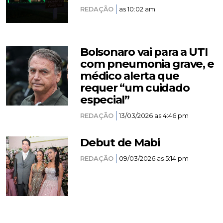
REDAÇÃO
as 10:02 am
Bolsonaro vai para a UTI
com pneumonia grave, e
médico alerta que
requer “um cuidado
especial”
REDAÇÃO
13/03/2026 as 4:46 pm
Debut de Mabi
REDAÇÃO
09/03/2026 as 5:14 pm