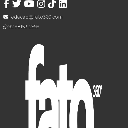
redacao@fato360.com
92 98153-2599