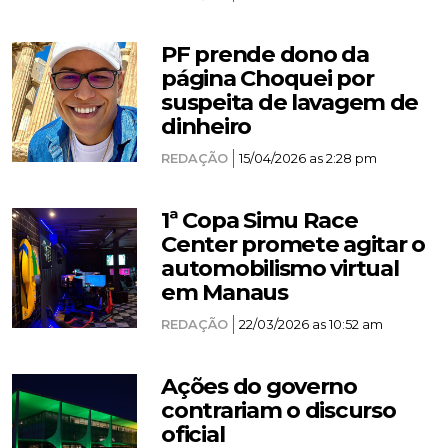
PF prende dono da
página Choquei por
suspeita de lavagem de
dinheiro
REDAÇÃO
15/04/2026 as 2:28 pm
1ª Copa Simu Race
Center promete agitar o
automobilismo virtual
em Manaus
REDAÇÃO
22/03/2026 as 10:52 am
Ações do governo
contrariam o discurso
oficial