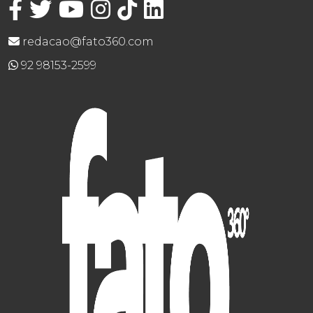
redacao@fato360.com
92 98153-2599