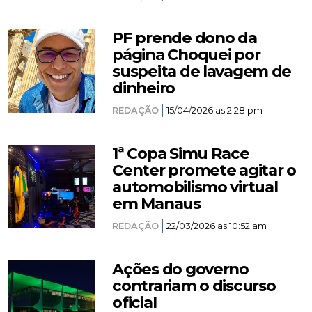
PF prende dono da
página Choquei por
suspeita de lavagem de
dinheiro
REDAÇÃO
15/04/2026 as 2:28 pm
1ª Copa Simu Race
Center promete agitar o
automobilismo virtual
em Manaus
REDAÇÃO
22/03/2026 as 10:52 am
Ações do governo
contrariam o discurso
oficial