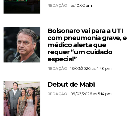
REDAÇÃO
as 10:02 am
Bolsonaro vai para a UTI
com pneumonia grave, e
médico alerta que
requer “um cuidado
especial”
REDAÇÃO
13/03/2026 as 4:46 pm
Debut de Mabi
REDAÇÃO
09/03/2026 as 5:14 pm