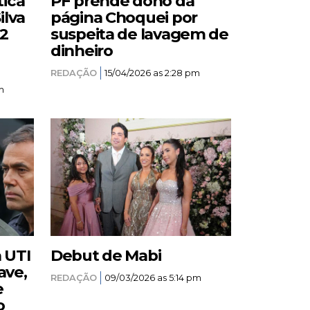
tica
PF prende dono da
ilva
página Choquei por
12
suspeita de lavagem de
dinheiro
REDAÇÃO
15/04/2026 as 2:28 pm
m
a UTI
Debut de Mabi
ave,
REDAÇÃO
09/03/2026 as 5:14 pm
e
o