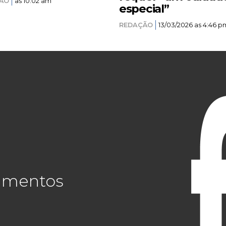
ÃO
as 10:02 am
especial”
REDAÇÃO
13/03/2026 as 4:46 p
cimentos