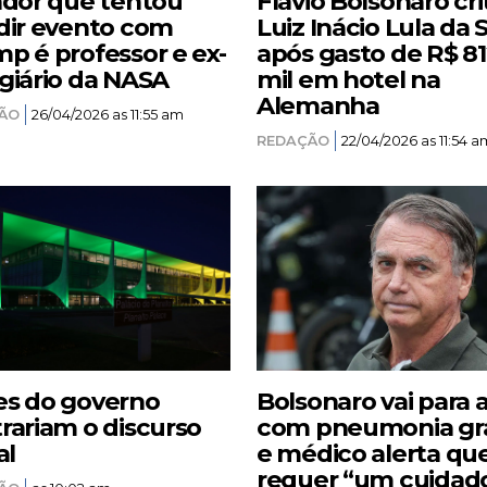
ador que tentou
Flávio Bolsonaro cri
dir evento com
Luiz Inácio Lula da S
p é professor e ex-
após gasto de R$ 8
giário da NASA
mil em hotel na
Alemanha
ÃO
26/04/2026 as 11:55 am
REDAÇÃO
22/04/2026 as 11:54 a
s do governo
Bolsonaro vai para 
rariam o discurso
com pneumonia gr
al
e médico alerta qu
requer “um cuidad