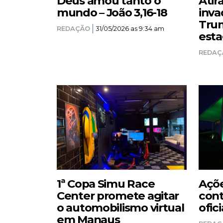
Deus amou tanto o
Atir
mundo – João 3,16-18
inva
Trum
REDAÇÃO
31/05/2026 as 9:34 am
esta
REDAÇ
1ª Copa Simu Race
Açõe
Center promete agitar
cont
o automobilismo virtual
ofici
em Manaus