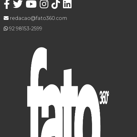
redacao@fato360.com
92 98153-2599