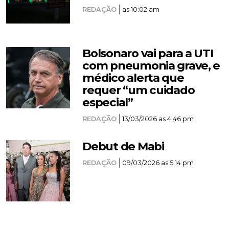
REDAÇÃO
as 10:02 am
Bolsonaro vai para a UTI
com pneumonia grave, e
médico alerta que
requer “um cuidado
especial”
REDAÇÃO
13/03/2026 as 4:46 pm
Debut de Mabi
REDAÇÃO
09/03/2026 as 5:14 pm