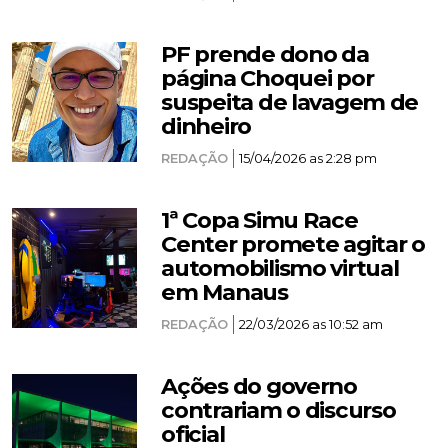
PF prende dono da
página Choquei por
suspeita de lavagem de
dinheiro
REDAÇÃO
15/04/2026 as 2:28 pm
1ª Copa Simu Race
Center promete agitar o
automobilismo virtual
em Manaus
REDAÇÃO
22/03/2026 as 10:52 am
Ações do governo
contrariam o discurso
oficial