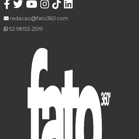
redacao@fato360.com
92 98153-2599