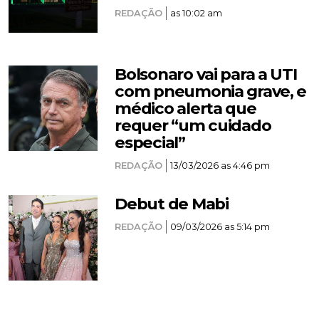
REDAÇÃO
as 10:02 am
Bolsonaro vai para a UTI
com pneumonia grave, e
médico alerta que
requer “um cuidado
especial”
REDAÇÃO
13/03/2026 as 4:46 pm
Debut de Mabi
REDAÇÃO
09/03/2026 as 5:14 pm