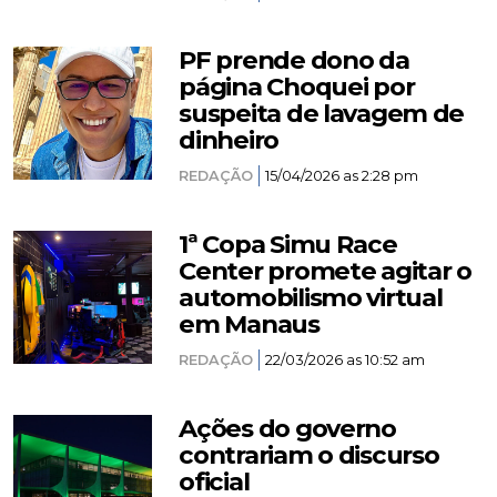
PF prende dono da
página Choquei por
suspeita de lavagem de
dinheiro
REDAÇÃO
15/04/2026 as 2:28 pm
1ª Copa Simu Race
Center promete agitar o
automobilismo virtual
em Manaus
REDAÇÃO
22/03/2026 as 10:52 am
Ações do governo
contrariam o discurso
oficial