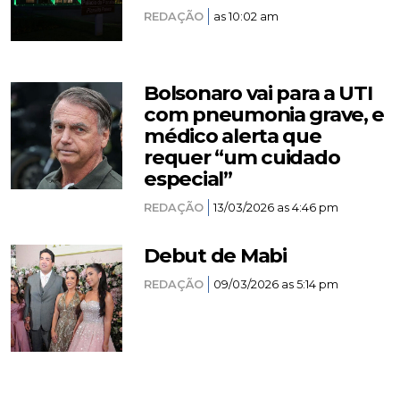
REDAÇÃO
as 10:02 am
Bolsonaro vai para a UTI
com pneumonia grave, e
médico alerta que
requer “um cuidado
especial”
REDAÇÃO
13/03/2026 as 4:46 pm
Debut de Mabi
REDAÇÃO
09/03/2026 as 5:14 pm