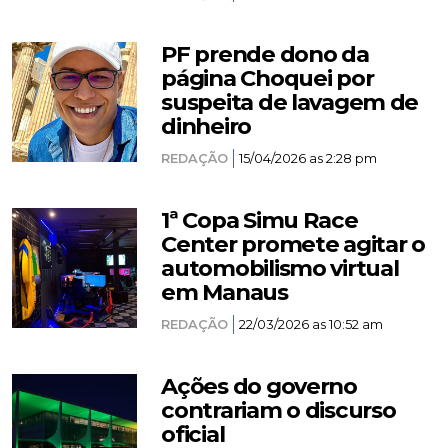
PF prende dono da
página Choquei por
suspeita de lavagem de
dinheiro
REDAÇÃO
15/04/2026 as 2:28 pm
1ª Copa Simu Race
Center promete agitar o
automobilismo virtual
em Manaus
REDAÇÃO
22/03/2026 as 10:52 am
Ações do governo
contrariam o discurso
oficial