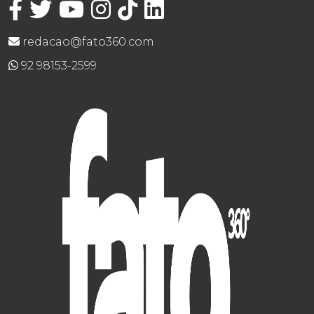
redacao@fato360.com
92 98153-2599