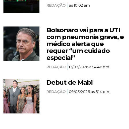
REDAÇÃO
as 10:02 am
Bolsonaro vai para a UTI
com pneumonia grave, e
médico alerta que
requer “um cuidado
especial”
REDAÇÃO
13/03/2026 as 4:46 pm
Debut de Mabi
REDAÇÃO
09/03/2026 as 5:14 pm