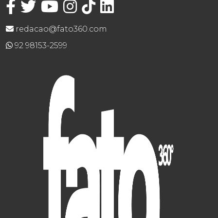
redacao@fato360.com
92 98153-2599