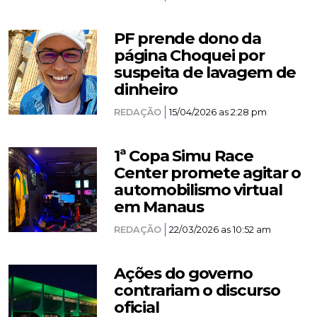
PF prende dono da
página Choquei por
suspeita de lavagem de
dinheiro
REDAÇÃO
15/04/2026 as 2:28 pm
1ª Copa Simu Race
Center promete agitar o
automobilismo virtual
em Manaus
REDAÇÃO
22/03/2026 as 10:52 am
Ações do governo
contrariam o discurso
oficial