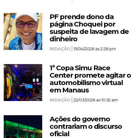
PF prende dono da
página Choquei por
suspeita de lavagem de
dinheiro
REDAÇÃO
15/04/2026 as 2:28 pm
1ª Copa Simu Race
Center promete agitar o
automobilismo virtual
em Manaus
REDAÇÃO
22/03/2026 as 10:52 am
Ações do governo
contrariam o discurso
oficial