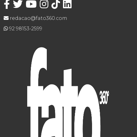
redacao@fato360.com
92 98153-2599