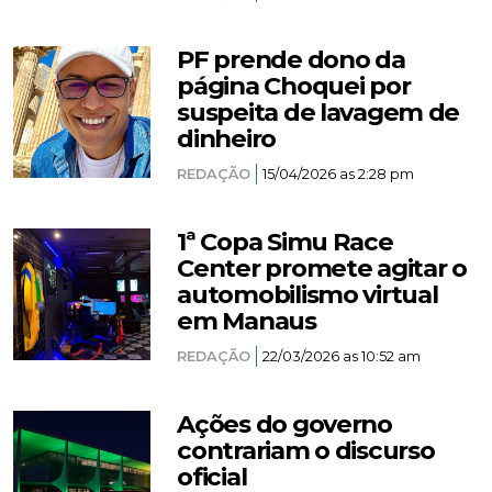
PF prende dono da
página Choquei por
suspeita de lavagem de
dinheiro
REDAÇÃO
15/04/2026 as 2:28 pm
1ª Copa Simu Race
Center promete agitar o
automobilismo virtual
em Manaus
REDAÇÃO
22/03/2026 as 10:52 am
Ações do governo
contrariam o discurso
oficial