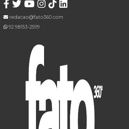
redacao@fato360.com
92 98153-2599