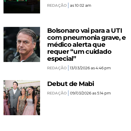
REDAÇÃO
as 10:02 am
Bolsonaro vai para a UTI
com pneumonia grave, e
médico alerta que
requer “um cuidado
especial”
REDAÇÃO
13/03/2026 as 4:46 pm
Debut de Mabi
REDAÇÃO
09/03/2026 as 5:14 pm