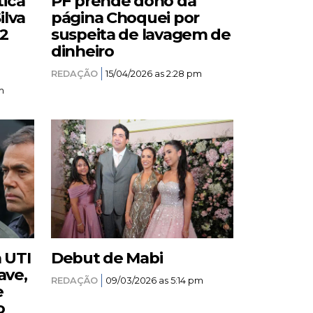
tica
PF prende dono da
ilva
página Choquei por
12
suspeita de lavagem de
dinheiro
REDAÇÃO
15/04/2026 as 2:28 pm
m
a UTI
Debut de Mabi
ave,
REDAÇÃO
09/03/2026 as 5:14 pm
e
o