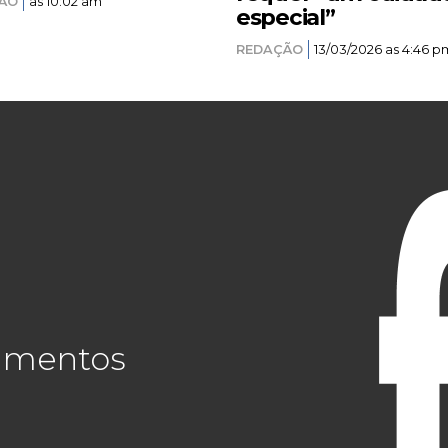
ÃO
as 10:02 am
especial”
REDAÇÃO
13/03/2026 as 4:46 p
cimentos