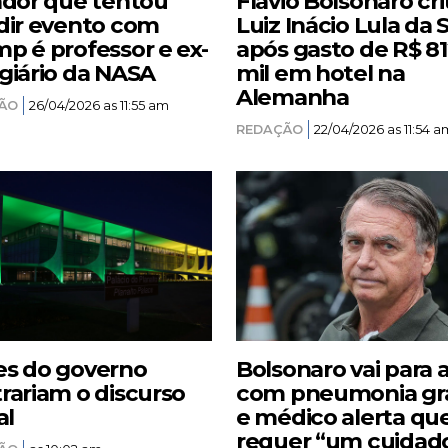
ador que tentou
Flávio Bolsonaro cri
dir evento com
Luiz Inácio Lula da S
p é professor e ex-
após gasto de R$ 8
giário da NASA
mil em hotel na
Alemanha
ÃO
26/04/2026 as 11:55 am
REDAÇÃO
22/04/2026 as 11:54 a
s do governo
Bolsonaro vai para 
rariam o discurso
com pneumonia gr
al
e médico alerta qu
requer “um cuidad