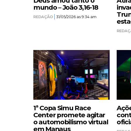
Deus amou tanto o
Atir
mundo – João 3,16-18
inva
Trum
REDAÇÃO
31/05/2026 as 9:34 am
esta
REDAÇ
1ª Copa Simu Race
Açõe
Center promete agitar
cont
o automobilismo virtual
ofici
em Manaus