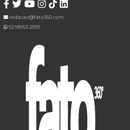
redacao@fato360.com
92 98153-2599