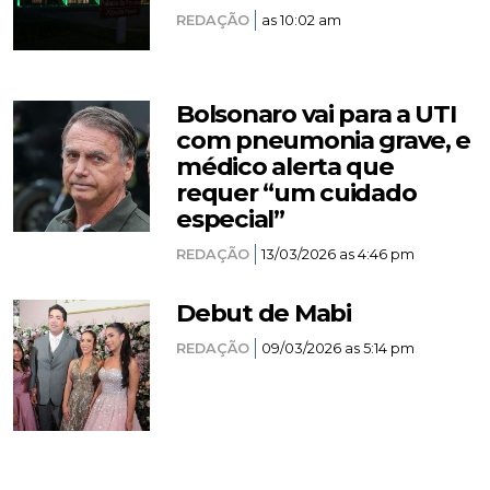
REDAÇÃO
as 10:02 am
Bolsonaro vai para a UTI
com pneumonia grave, e
médico alerta que
requer “um cuidado
especial”
REDAÇÃO
13/03/2026 as 4:46 pm
Debut de Mabi
REDAÇÃO
09/03/2026 as 5:14 pm