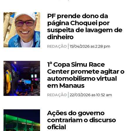
PF prende dono da
página Choquei por
suspeita de lavagem de
dinheiro
REDAÇÃO
15/04/2026 as 2:28 pm
1ª Copa Simu Race
Center promete agitar o
automobilismo virtual
em Manaus
REDAÇÃO
22/03/2026 as 10:52 am
Ações do governo
contrariam o discurso
oficial