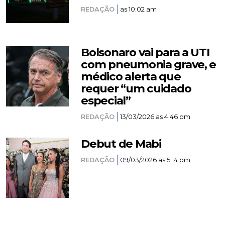
REDAÇÃO
as 10:02 am
Bolsonaro vai para a UTI
com pneumonia grave, e
médico alerta que
requer “um cuidado
especial”
REDAÇÃO
13/03/2026 as 4:46 pm
Debut de Mabi
REDAÇÃO
09/03/2026 as 5:14 pm