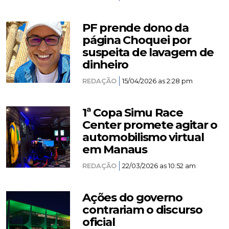
PF prende dono da
página Choquei por
suspeita de lavagem de
dinheiro
REDAÇÃO
15/04/2026 as 2:28 pm
1ª Copa Simu Race
Center promete agitar o
automobilismo virtual
em Manaus
REDAÇÃO
22/03/2026 as 10:52 am
Ações do governo
contrariam o discurso
oficial