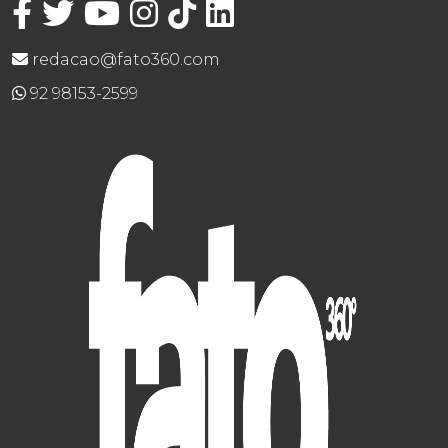
redacao@fato360.com
92 98153-2599