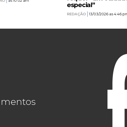
ÃO
as 10:02 am
especial”
REDAÇÃO
13/03/2026 as 4:46 p
cimentos