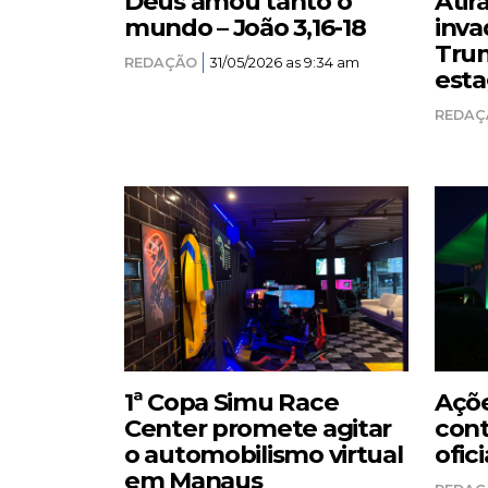
Deus amou tanto o
Atir
mundo – João 3,16-18
inva
Trum
REDAÇÃO
31/05/2026 as 9:34 am
esta
REDAÇ
1ª Copa Simu Race
Açõe
Center promete agitar
cont
o automobilismo virtual
ofici
em Manaus