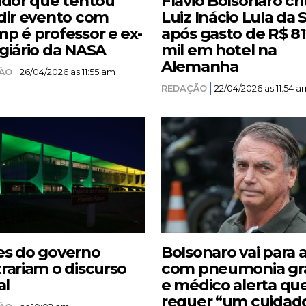
ador que tentou
Flávio Bolsonaro cri
dir evento com
Luiz Inácio Lula da S
p é professor e ex-
após gasto de R$ 8
giário da NASA
mil em hotel na
Alemanha
ÃO
26/04/2026 as 11:55 am
REDAÇÃO
22/04/2026 as 11:54 a
s do governo
Bolsonaro vai para 
rariam o discurso
com pneumonia gr
al
e médico alerta qu
requer “um cuidad