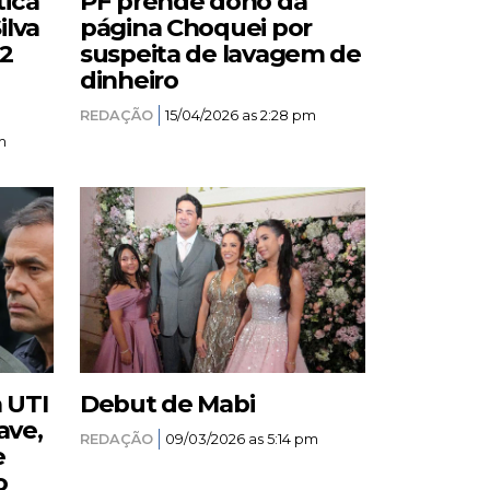
tica
PF prende dono da
ilva
página Choquei por
12
suspeita de lavagem de
dinheiro
REDAÇÃO
15/04/2026 as 2:28 pm
m
a UTI
Debut de Mabi
ave,
REDAÇÃO
09/03/2026 as 5:14 pm
e
o