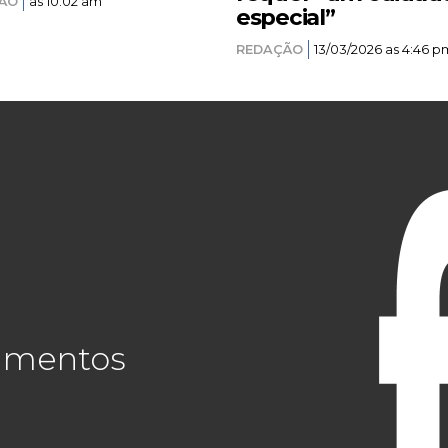
ÃO
as 10:02 am
especial”
REDAÇÃO
13/03/2026 as 4:46 p
cimentos