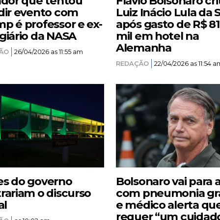
ador que tentou
Flávio Bolsonaro cri
dir evento com
Luiz Inácio Lula da S
p é professor e ex-
após gasto de R$ 8
giário da NASA
mil em hotel na
Alemanha
ÃO
26/04/2026 as 11:55 am
REDAÇÃO
22/04/2026 as 11:54 a
s do governo
Bolsonaro vai para 
rariam o discurso
com pneumonia gr
al
e médico alerta qu
requer “um cuidad