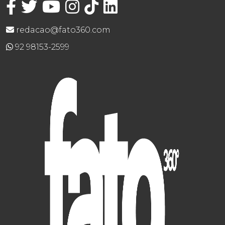
redacao@fato360.com
92 98153-2599