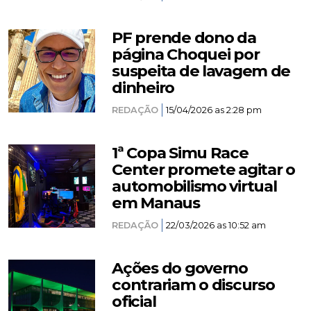
PF prende dono da
página Choquei por
suspeita de lavagem de
dinheiro
REDAÇÃO
15/04/2026 as 2:28 pm
1ª Copa Simu Race
Center promete agitar o
automobilismo virtual
em Manaus
REDAÇÃO
22/03/2026 as 10:52 am
Ações do governo
contrariam o discurso
oficial