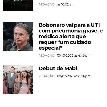
REDAÇÃO
as 10:02 am
Bolsonaro vai para a UTI
com pneumonia grave, e
médico alerta que
requer “um cuidado
especial”
REDAÇÃO
13/03/2026 as 4:46 pm
Debut de Mabi
REDAÇÃO
09/03/2026 as 5:14 pm