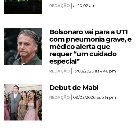
REDAÇÃO
as 10:02 am
Bolsonaro vai para a UTI
com pneumonia grave, e
médico alerta que
requer “um cuidado
especial”
REDAÇÃO
13/03/2026 as 4:46 pm
Debut de Mabi
REDAÇÃO
09/03/2026 as 5:14 pm