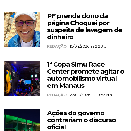
PF prende dono da
página Choquei por
suspeita de lavagem de
dinheiro
REDAÇÃO
15/04/2026 as 2:28 pm
1ª Copa Simu Race
Center promete agitar o
automobilismo virtual
em Manaus
REDAÇÃO
22/03/2026 as 10:52 am
Ações do governo
contrariam o discurso
oficial