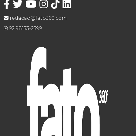
redacao@fato360.com
92 98153-2599