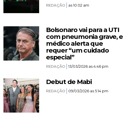
REDAÇÃO
as 10:02 am
Bolsonaro vai para a UTI
com pneumonia grave, e
médico alerta que
requer “um cuidado
especial”
REDAÇÃO
13/03/2026 as 4:46 pm
Debut de Mabi
REDAÇÃO
09/03/2026 as 5:14 pm