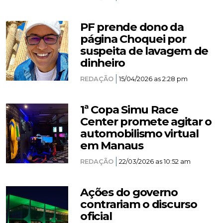
PF prende dono da
página Choquei por
suspeita de lavagem de
dinheiro
REDAÇÃO
15/04/2026 as 2:28 pm
1ª Copa Simu Race
Center promete agitar o
automobilismo virtual
em Manaus
REDAÇÃO
22/03/2026 as 10:52 am
Ações do governo
contrariam o discurso
oficial