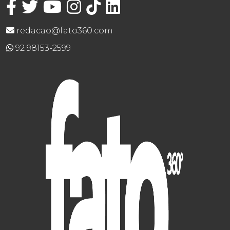
redacao@fato360.com
92 98153-2599