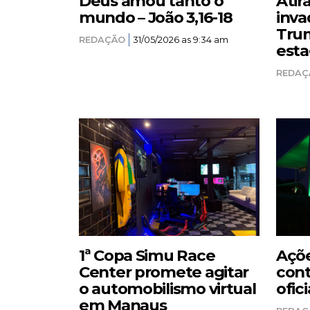
Deus amou tanto o
Atir
mundo – João 3,16-18
inva
Trum
REDAÇÃO
31/05/2026 as 9:34 am
esta
REDAÇ
1ª Copa Simu Race
Açõe
Center promete agitar
cont
o automobilismo virtual
ofici
em Manaus