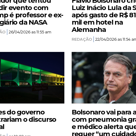
ador que tentou
Flávio Bolsonaro cri
dir evento com
Luiz Inácio Lula da S
p é professor e ex-
após gasto de R$ 8
giário da NASA
mil em hotel na
Alemanha
ÃO
26/04/2026 as 11:55 am
REDAÇÃO
22/04/2026 as 11:54 a
s do governo
Bolsonaro vai para 
rariam o discurso
com pneumonia gr
al
e médico alerta qu
requer “um cuidad