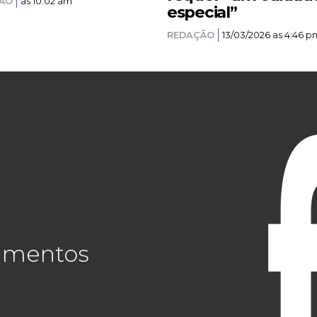
ÃO
as 10:02 am
especial”
REDAÇÃO
13/03/2026 as 4:46 p
cimentos