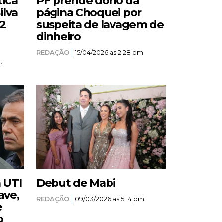
tica
PF prende dono da
ilva
página Choquei por
12
suspeita de lavagem de
dinheiro
REDAÇÃO
15/04/2026 as 2:28 pm
m
a UTI
Debut de Mabi
ave,
REDAÇÃO
09/03/2026 as 5:14 pm
e
o