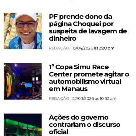
PF prende dono da
página Choquei por
suspeita de lavagem de
dinheiro
REDAÇÃO
15/04/2026 as 2:28 pm
1ª Copa Simu Race
Center promete agitar o
automobilismo virtual
em Manaus
REDAÇÃO
22/03/2026 as 10:52 am
Ações do governo
contrariam o discurso
oficial