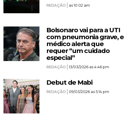
REDAÇÃO
as 10:02 am
Bolsonaro vai para a UTI
com pneumonia grave, e
médico alerta que
requer “um cuidado
especial”
REDAÇÃO
13/03/2026 as 4:46 pm
Debut de Mabi
REDAÇÃO
09/03/2026 as 5:14 pm