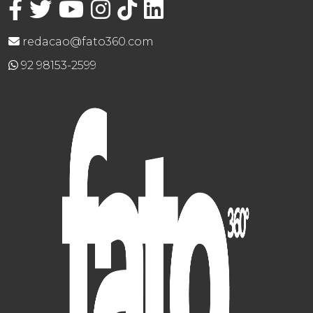
redacao@fato360.com
92 98153-2599