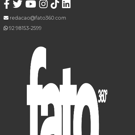
redacao@fato360.com
92 98153-2599