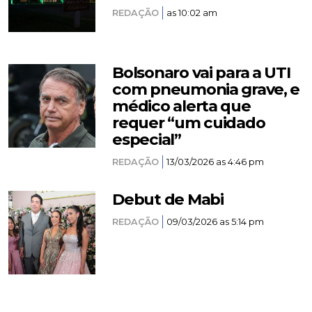
REDAÇÃO
as 10:02 am
Bolsonaro vai para a UTI
com pneumonia grave, e
médico alerta que
requer “um cuidado
especial”
REDAÇÃO
13/03/2026 as 4:46 pm
Debut de Mabi
REDAÇÃO
09/03/2026 as 5:14 pm