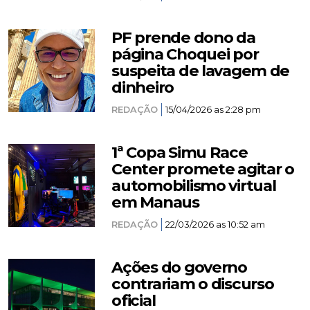
PF prende dono da
página Choquei por
suspeita de lavagem de
dinheiro
REDAÇÃO
15/04/2026 as 2:28 pm
1ª Copa Simu Race
Center promete agitar o
automobilismo virtual
em Manaus
REDAÇÃO
22/03/2026 as 10:52 am
Ações do governo
contrariam o discurso
oficial