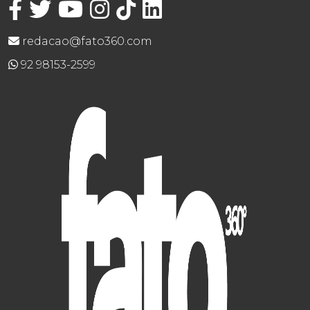
redacao@fato360.com
92 98153-2599