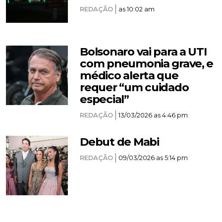
REDAÇÃO
as 10:02 am
Bolsonaro vai para a UTI
com pneumonia grave, e
médico alerta que
requer “um cuidado
especial”
REDAÇÃO
13/03/2026 as 4:46 pm
Debut de Mabi
REDAÇÃO
09/03/2026 as 5:14 pm