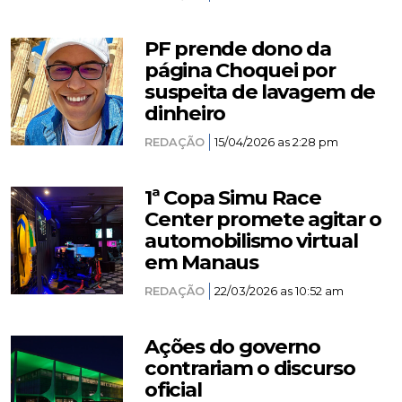
PF prende dono da
página Choquei por
suspeita de lavagem de
dinheiro
REDAÇÃO
15/04/2026 as 2:28 pm
1ª Copa Simu Race
Center promete agitar o
automobilismo virtual
em Manaus
REDAÇÃO
22/03/2026 as 10:52 am
Ações do governo
contrariam o discurso
oficial