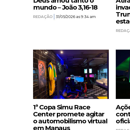
Deus amou tanto o
Atir
mundo – João 3,16-18
inva
Trum
REDAÇÃO
31/05/2026 as 9:34 am
esta
REDAÇ
1ª Copa Simu Race
Açõe
Center promete agitar
cont
o automobilismo virtual
ofici
em Manaus