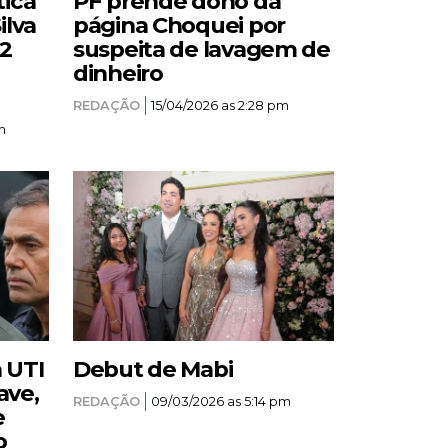
tica
PF prende dono da
ilva
página Choquei por
12
suspeita de lavagem de
dinheiro
REDAÇÃO
15/04/2026 as 2:28 pm
m
a UTI
Debut de Mabi
ave,
REDAÇÃO
09/03/2026 as 5:14 pm
e
o