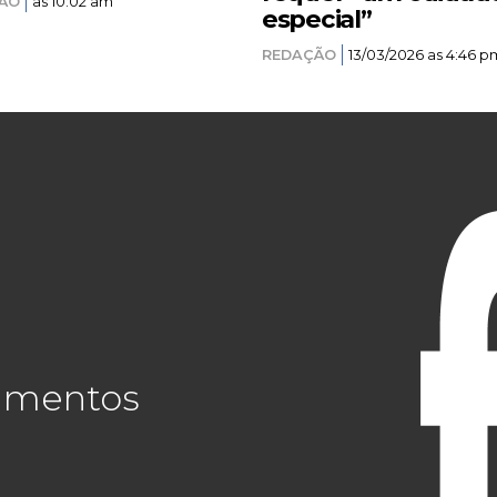
ÃO
as 10:02 am
especial”
REDAÇÃO
13/03/2026 as 4:46 p
cimentos