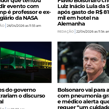
ador que tentou
Flávio Bolsonaro cri
dir evento com
Luiz Inácio Lula da S
p é professor e ex-
após gasto de R$ 8
giário da NASA
mil em hotel na
Alemanha
ÃO
26/04/2026 as 11:55 am
REDAÇÃO
22/04/2026 as 11:54 a
s do governo
Bolsonaro vai para 
rariam o discurso
com pneumonia gr
al
e médico alerta qu
requer “um cuidad