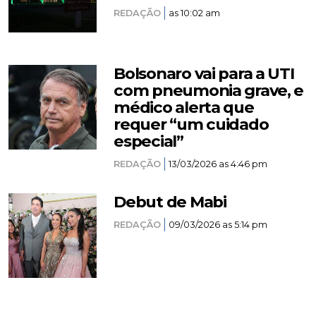
REDAÇÃO
as 10:02 am
Bolsonaro vai para a UTI
com pneumonia grave, e
médico alerta que
requer “um cuidado
especial”
REDAÇÃO
13/03/2026 as 4:46 pm
Debut de Mabi
REDAÇÃO
09/03/2026 as 5:14 pm