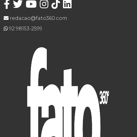
redacao@fato360.com
92 98153-2599