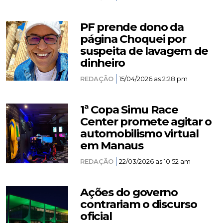
PF prende dono da
página Choquei por
suspeita de lavagem de
dinheiro
REDAÇÃO
15/04/2026 as 2:28 pm
1ª Copa Simu Race
Center promete agitar o
automobilismo virtual
em Manaus
REDAÇÃO
22/03/2026 as 10:52 am
Ações do governo
contrariam o discurso
oficial