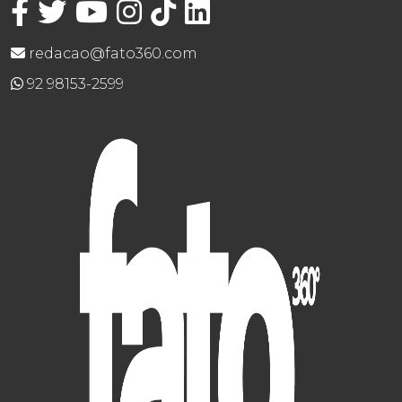
redacao@fato360.com
92 98153-2599