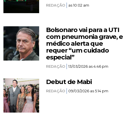
REDAÇÃO
as 10:02 am
Bolsonaro vai para a UTI
com pneumonia grave, e
médico alerta que
requer “um cuidado
especial”
REDAÇÃO
13/03/2026 as 4:46 pm
Debut de Mabi
REDAÇÃO
09/03/2026 as 5:14 pm