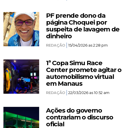
PF prende dono da
página Choquei por
suspeita de lavagem de
dinheiro
REDAÇÃO
15/04/2026 as 2:28 pm
1ª Copa Simu Race
Center promete agitar o
automobilismo virtual
em Manaus
REDAÇÃO
22/03/2026 as 10:52 am
Ações do governo
contrariam o discurso
oficial