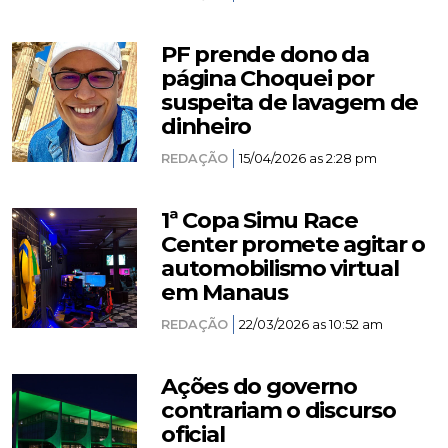
PF prende dono da
página Choquei por
suspeita de lavagem de
dinheiro
REDAÇÃO
15/04/2026 as 2:28 pm
1ª Copa Simu Race
Center promete agitar o
automobilismo virtual
em Manaus
REDAÇÃO
22/03/2026 as 10:52 am
Ações do governo
contrariam o discurso
oficial