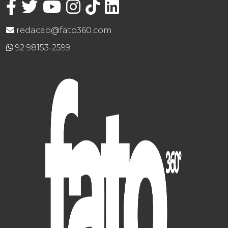
redacao@fato360.com
92 98153-2599