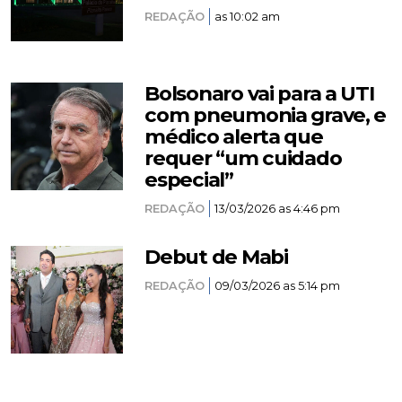
REDAÇÃO
as 10:02 am
Bolsonaro vai para a UTI
com pneumonia grave, e
médico alerta que
requer “um cuidado
especial”
REDAÇÃO
13/03/2026 as 4:46 pm
Debut de Mabi
REDAÇÃO
09/03/2026 as 5:14 pm