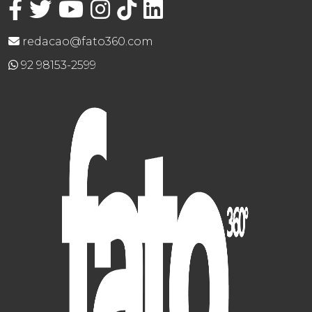
redacao@fato360.com
92 98153-2599