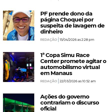
PF prende dono da
página Choquei por
suspeita de lavagem de
dinheiro
REDAÇÃO
15/04/2026 as 2:28 pm
1ª Copa Simu Race
Center promete agitar o
automobilismo virtual
em Manaus
REDAÇÃO
22/03/2026 as 10:52 am
Ações do governo
contrariam o discurso
oficial