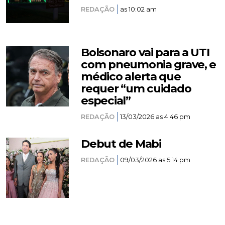
REDAÇÃO
as 10:02 am
Bolsonaro vai para a UTI
com pneumonia grave, e
médico alerta que
requer “um cuidado
especial”
REDAÇÃO
13/03/2026 as 4:46 pm
Debut de Mabi
REDAÇÃO
09/03/2026 as 5:14 pm