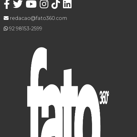
redacao@fato360.com
92 98153-2599