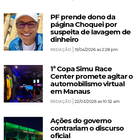
PF prende dono da
página Choquei por
suspeita de lavagem de
dinheiro
REDAÇÃO
15/04/2026 as 2:28 pm
1ª Copa Simu Race
Center promete agitar o
automobilismo virtual
em Manaus
REDAÇÃO
22/03/2026 as 10:52 am
Ações do governo
contrariam o discurso
oficial