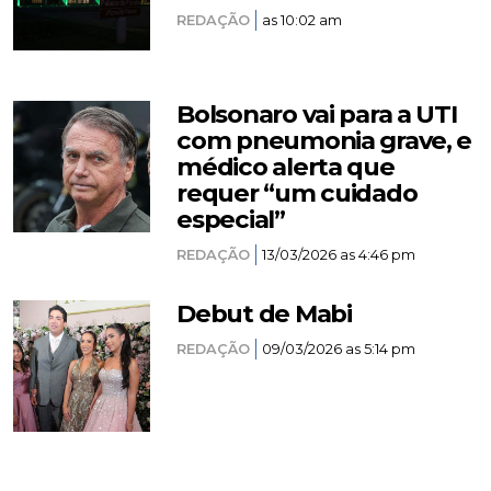
REDAÇÃO
as 10:02 am
Bolsonaro vai para a UTI
com pneumonia grave, e
médico alerta que
requer “um cuidado
especial”
REDAÇÃO
13/03/2026 as 4:46 pm
Debut de Mabi
REDAÇÃO
09/03/2026 as 5:14 pm