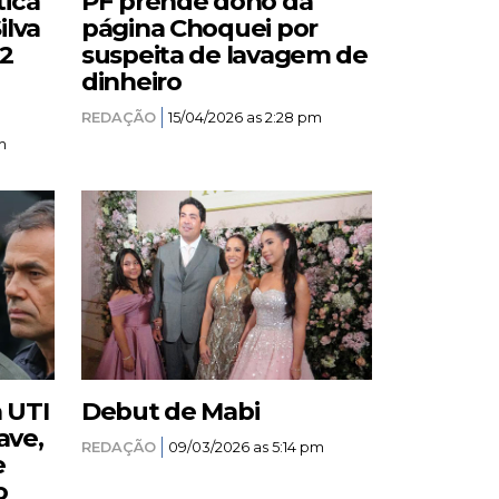
tica
PF prende dono da
ilva
página Choquei por
12
suspeita de lavagem de
dinheiro
REDAÇÃO
15/04/2026 as 2:28 pm
m
a UTI
Debut de Mabi
ave,
REDAÇÃO
09/03/2026 as 5:14 pm
e
o