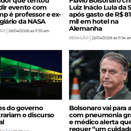
ador que tentou
Flávio Bolsonaro cri
dir evento com
Luiz Inácio Lula da S
p é professor e ex-
após gasto de R$ 8
giário da NASA
mil em hotel na
Alemanha
ÃO
26/04/2026 as 11:55 am
REDAÇÃO
22/04/2026 as 11:54 a
s do governo
Bolsonaro vai para 
rariam o discurso
com pneumonia gr
al
e médico alerta qu
requer “um cuidad