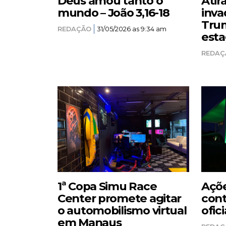
Deus amou tanto o
Atir
mundo – João 3,16-18
inva
Trum
REDAÇÃO
31/05/2026 as 9:34 am
esta
REDAÇ
1ª Copa Simu Race
Açõe
Center promete agitar
cont
o automobilismo virtual
ofici
em Manaus