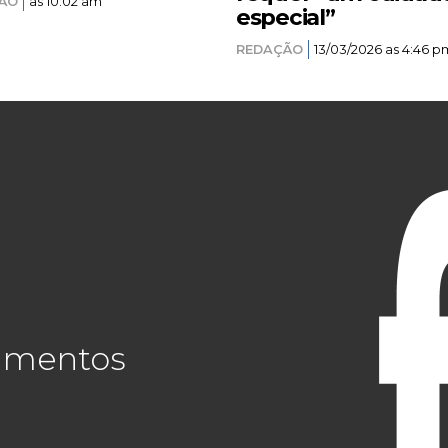
ÃO
as 10:02 am
especial”
REDAÇÃO
13/03/2026 as 4:46 p
cimentos