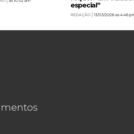
ÃO
as 10:02 am
especial”
REDAÇÃO
13/03/2026 as 4:46 p
cimentos