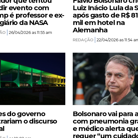
ador que tentou
Flávio Bolsonaro cri
dir evento com
Luiz Inácio Lula da S
p é professor e ex-
após gasto de R$ 8
giário da NASA
mil em hotel na
Alemanha
ÃO
26/04/2026 as 11:55 am
REDAÇÃO
22/04/2026 as 11:54 a
s do governo
Bolsonaro vai para 
rariam o discurso
com pneumonia gr
al
e médico alerta qu
requer “um cuidad