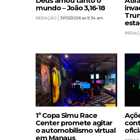
Deus amou tanto o
Atir
mundo – João 3,16-18
inva
Trum
REDAÇÃO
31/05/2026 as 9:34 am
esta
REDAÇ
1ª Copa Simu Race
Açõe
Center promete agitar
cont
o automobilismo virtual
ofici
em Manaus