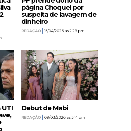
tica
PF prende dono da
ilva
página Choquei por
12
suspeita de lavagem de
dinheiro
REDAÇÃO
15/04/2026 as 2:28 pm
m
a UTI
Debut de Mabi
ave,
REDAÇÃO
09/03/2026 as 5:14 pm
e
o