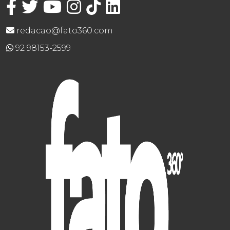
redacao@fato360.com
92 98153-2599