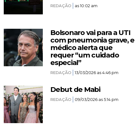
REDAÇÃO
as 10:02 am
Bolsonaro vai para a UTI
com pneumonia grave, e
médico alerta que
requer “um cuidado
especial”
REDAÇÃO
13/03/2026 as 4:46 pm
Debut de Mabi
REDAÇÃO
09/03/2026 as 5:14 pm