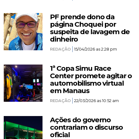
PF prende dono da
página Choquei por
suspeita de lavagem de
dinheiro
REDAÇÃO
15/04/2026 as 2:28 pm
1ª Copa Simu Race
Center promete agitar o
automobilismo virtual
em Manaus
REDAÇÃO
22/03/2026 as 10:52 am
Ações do governo
contrariam o discurso
oficial