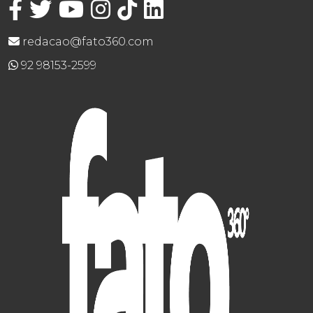
redacao@fato360.com
92 98153-2599