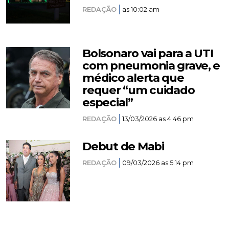
REDAÇÃO
as 10:02 am
Bolsonaro vai para a UTI
com pneumonia grave, e
médico alerta que
requer “um cuidado
especial”
REDAÇÃO
13/03/2026 as 4:46 pm
Debut de Mabi
REDAÇÃO
09/03/2026 as 5:14 pm