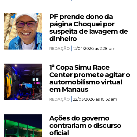
PF prende dono da
página Choquei por
suspeita de lavagem de
dinheiro
REDAÇÃO
15/04/2026 as 2:28 pm
1ª Copa Simu Race
Center promete agitar o
automobilismo virtual
em Manaus
REDAÇÃO
22/03/2026 as 10:52 am
Ações do governo
contrariam o discurso
oficial