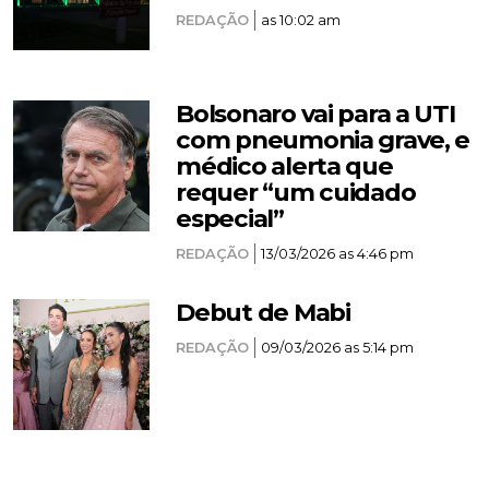
REDAÇÃO
as 10:02 am
Bolsonaro vai para a UTI
com pneumonia grave, e
médico alerta que
requer “um cuidado
especial”
REDAÇÃO
13/03/2026 as 4:46 pm
Debut de Mabi
REDAÇÃO
09/03/2026 as 5:14 pm