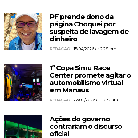
PF prende dono da
página Choquei por
suspeita de lavagem de
dinheiro
REDAÇÃO
15/04/2026 as 2:28 pm
1ª Copa Simu Race
Center promete agitar o
automobilismo virtual
em Manaus
REDAÇÃO
22/03/2026 as 10:52 am
Ações do governo
contrariam o discurso
oficial