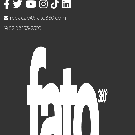
redacao@fato360.com
92 98153-2599