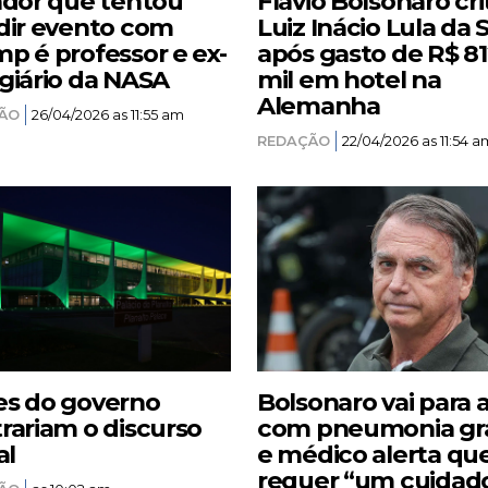
ador que tentou
Flávio Bolsonaro cri
dir evento com
Luiz Inácio Lula da S
p é professor e ex-
após gasto de R$ 8
giário da NASA
mil em hotel na
Alemanha
ÃO
26/04/2026 as 11:55 am
REDAÇÃO
22/04/2026 as 11:54 a
s do governo
Bolsonaro vai para 
rariam o discurso
com pneumonia gr
al
e médico alerta qu
requer “um cuidad