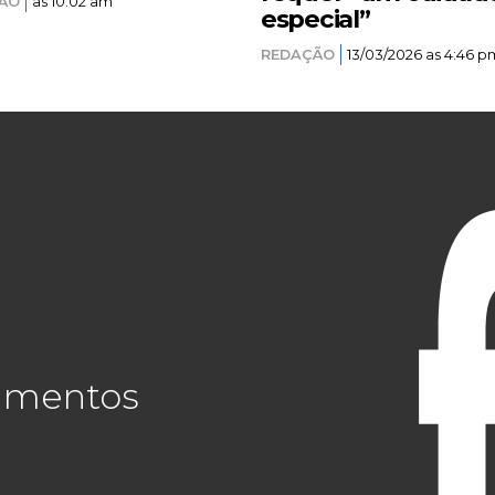
ÃO
as 10:02 am
especial”
REDAÇÃO
13/03/2026 as 4:46 p
cimentos