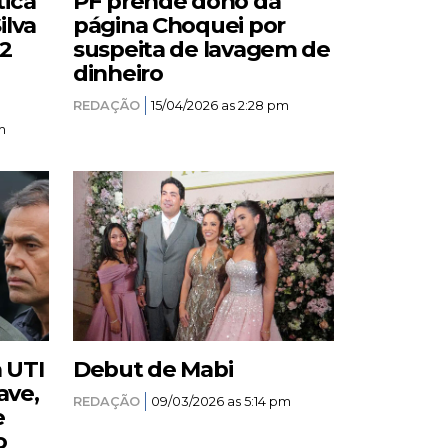
tica
PF prende dono da
ilva
página Choquei por
12
suspeita de lavagem de
dinheiro
REDAÇÃO
15/04/2026 as 2:28 pm
m
a UTI
Debut de Mabi
ave,
REDAÇÃO
09/03/2026 as 5:14 pm
e
o