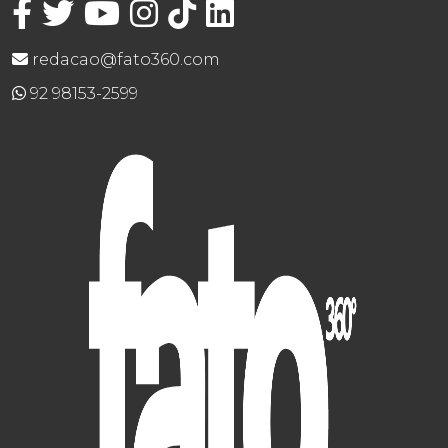
redacao@fato360.com
92 98153-2599