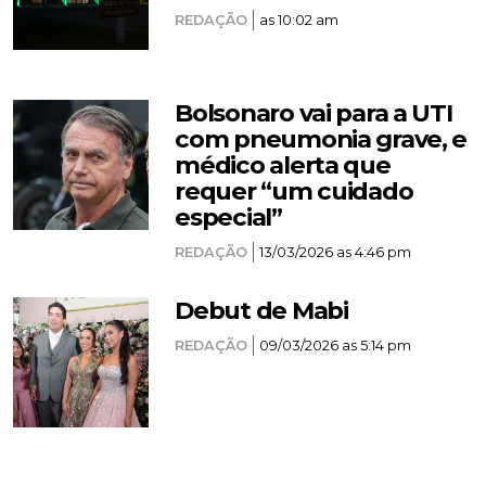
REDAÇÃO
as 10:02 am
Bolsonaro vai para a UTI
com pneumonia grave, e
médico alerta que
requer “um cuidado
especial”
REDAÇÃO
13/03/2026 as 4:46 pm
Debut de Mabi
REDAÇÃO
09/03/2026 as 5:14 pm