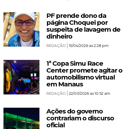
PF prende dono da
página Choquei por
suspeita de lavagem de
dinheiro
REDAÇÃO
15/04/2026 as 2:28 pm
1ª Copa Simu Race
Center promete agitar o
automobilismo virtual
em Manaus
REDAÇÃO
22/03/2026 as 10:52 am
Ações do governo
contrariam o discurso
oficial