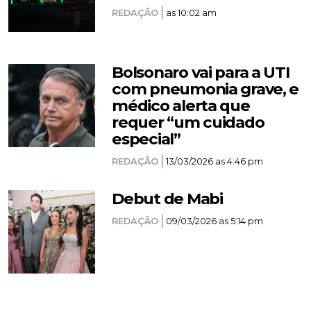
REDAÇÃO
as 10:02 am
Bolsonaro vai para a UTI
com pneumonia grave, e
médico alerta que
requer “um cuidado
especial”
REDAÇÃO
13/03/2026 as 4:46 pm
Debut de Mabi
REDAÇÃO
09/03/2026 as 5:14 pm