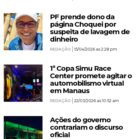
PF prende dono da
página Choquei por
suspeita de lavagem de
dinheiro
REDAÇÃO
15/04/2026 as 2:28 pm
1ª Copa Simu Race
Center promete agitar o
automobilismo virtual
em Manaus
REDAÇÃO
22/03/2026 as 10:52 am
Ações do governo
contrariam o discurso
oficial