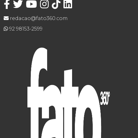
redacao@fato360.com
92 98153-2599