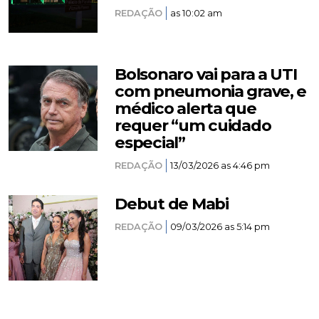
REDAÇÃO
as 10:02 am
Bolsonaro vai para a UTI
com pneumonia grave, e
médico alerta que
requer “um cuidado
especial”
REDAÇÃO
13/03/2026 as 4:46 pm
Debut de Mabi
REDAÇÃO
09/03/2026 as 5:14 pm