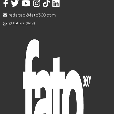
redacao@fato360.com
92 98153-2599