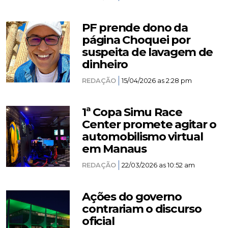
PF prende dono da
página Choquei por
suspeita de lavagem de
dinheiro
REDAÇÃO
15/04/2026 as 2:28 pm
1ª Copa Simu Race
Center promete agitar o
automobilismo virtual
em Manaus
REDAÇÃO
22/03/2026 as 10:52 am
Ações do governo
contrariam o discurso
oficial