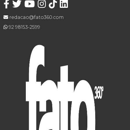
redacao@fato360.com
92 98153-2599