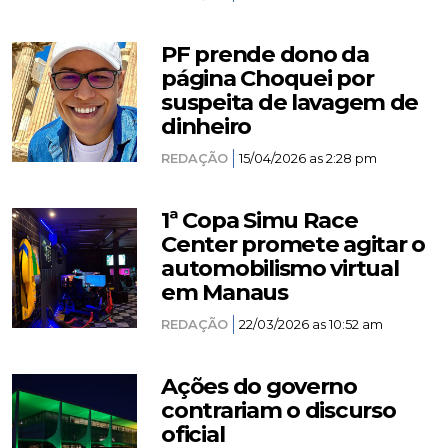
PF prende dono da
página Choquei por
suspeita de lavagem de
dinheiro
REDAÇÃO
15/04/2026 as 2:28 pm
1ª Copa Simu Race
Center promete agitar o
automobilismo virtual
em Manaus
REDAÇÃO
22/03/2026 as 10:52 am
Ações do governo
contrariam o discurso
oficial