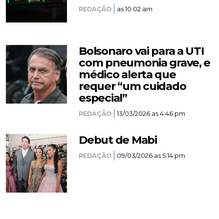
REDAÇÃO
as 10:02 am
Bolsonaro vai para a UTI
com pneumonia grave, e
médico alerta que
requer “um cuidado
especial”
REDAÇÃO
13/03/2026 as 4:46 pm
Debut de Mabi
REDAÇÃO
09/03/2026 as 5:14 pm