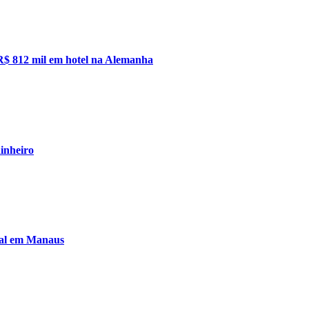
e R$ 812 mil em hotel na Alemanha
inheiro
ual em Manaus