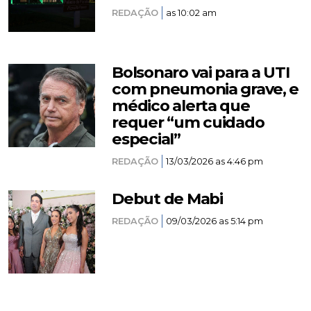
REDAÇÃO
as 10:02 am
Bolsonaro vai para a UTI
com pneumonia grave, e
médico alerta que
requer “um cuidado
especial”
REDAÇÃO
13/03/2026 as 4:46 pm
Debut de Mabi
REDAÇÃO
09/03/2026 as 5:14 pm