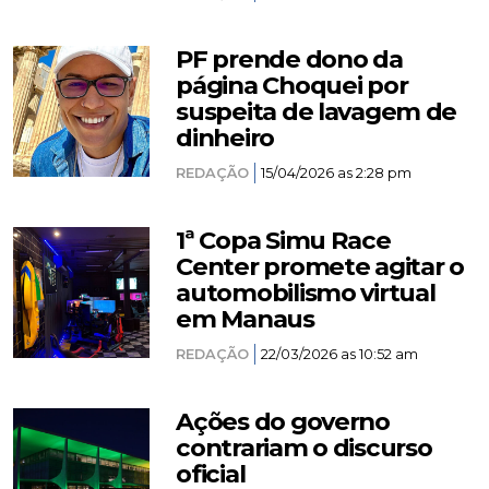
PF prende dono da
página Choquei por
suspeita de lavagem de
dinheiro
REDAÇÃO
15/04/2026 as 2:28 pm
1ª Copa Simu Race
Center promete agitar o
automobilismo virtual
em Manaus
REDAÇÃO
22/03/2026 as 10:52 am
Ações do governo
contrariam o discurso
oficial