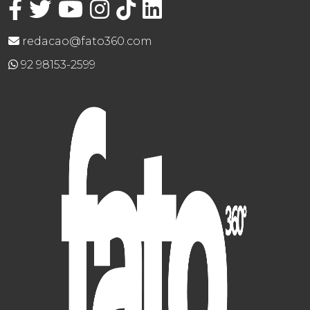
redacao@fato360.com
92 98153-2599