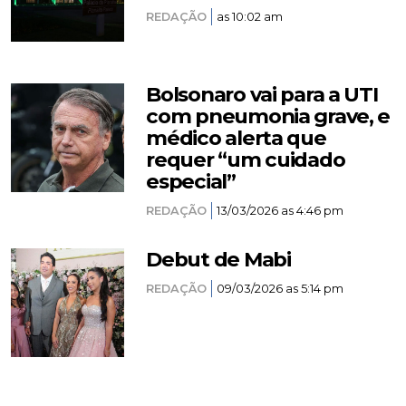
REDAÇÃO
as 10:02 am
Bolsonaro vai para a UTI
com pneumonia grave, e
médico alerta que
requer “um cuidado
especial”
REDAÇÃO
13/03/2026 as 4:46 pm
Debut de Mabi
REDAÇÃO
09/03/2026 as 5:14 pm