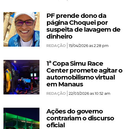
PF prende dono da
página Choquei por
suspeita de lavagem de
dinheiro
REDAÇÃO
15/04/2026 as 2:28 pm
1ª Copa Simu Race
Center promete agitar o
automobilismo virtual
em Manaus
REDAÇÃO
22/03/2026 as 10:52 am
Ações do governo
contrariam o discurso
oficial