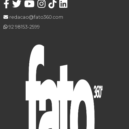
redacao@fato360.com
92 98153-2599