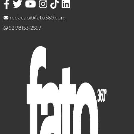
redacao@fato360.com
92 98153-2599