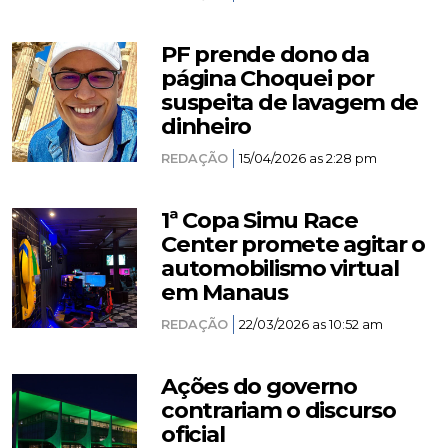
PF prende dono da
página Choquei por
suspeita de lavagem de
dinheiro
REDAÇÃO
15/04/2026 as 2:28 pm
1ª Copa Simu Race
Center promete agitar o
automobilismo virtual
em Manaus
REDAÇÃO
22/03/2026 as 10:52 am
Ações do governo
contrariam o discurso
oficial