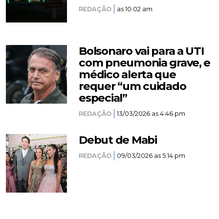
REDAÇÃO
as 10:02 am
Bolsonaro vai para a UTI
com pneumonia grave, e
médico alerta que
requer “um cuidado
especial”
REDAÇÃO
13/03/2026 as 4:46 pm
Debut de Mabi
REDAÇÃO
09/03/2026 as 5:14 pm