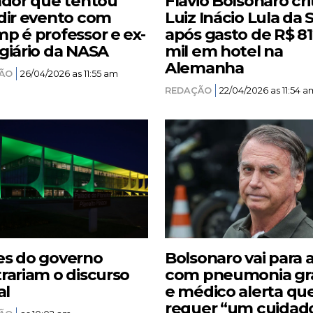
ador que tentou
Flávio Bolsonaro cri
dir evento com
Luiz Inácio Lula da S
p é professor e ex-
após gasto de R$ 8
giário da NASA
mil em hotel na
Alemanha
ÃO
26/04/2026 as 11:55 am
REDAÇÃO
22/04/2026 as 11:54 a
s do governo
Bolsonaro vai para 
rariam o discurso
com pneumonia gr
al
e médico alerta qu
requer “um cuidad