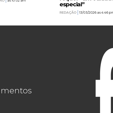
ÃO
as 10:02 am
especial”
REDAÇÃO
13/03/2026 as 4:46 p
cimentos