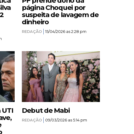
tica
PF prende dono da
ilva
página Choquei por
12
suspeita de lavagem de
dinheiro
REDAÇÃO
15/04/2026 as 2:28 pm
m
a UTI
Debut de Mabi
ave,
REDAÇÃO
09/03/2026 as 5:14 pm
e
o