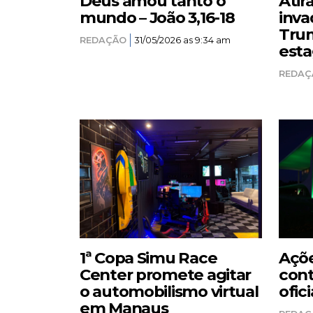
Deus amou tanto o
Atir
mundo – João 3,16-18
inva
Trum
REDAÇÃO
31/05/2026 as 9:34 am
esta
REDAÇ
1ª Copa Simu Race
Açõe
Center promete agitar
cont
o automobilismo virtual
ofici
em Manaus