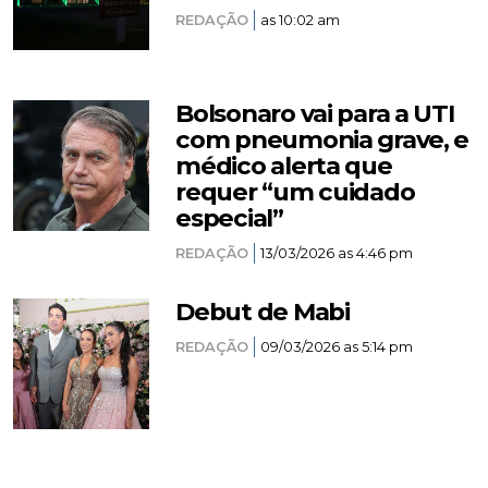
REDAÇÃO
as 10:02 am
Bolsonaro vai para a UTI
com pneumonia grave, e
médico alerta que
requer “um cuidado
especial”
REDAÇÃO
13/03/2026 as 4:46 pm
Debut de Mabi
REDAÇÃO
09/03/2026 as 5:14 pm