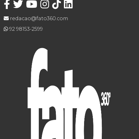
redacao@fato360.com
92 98153-2599