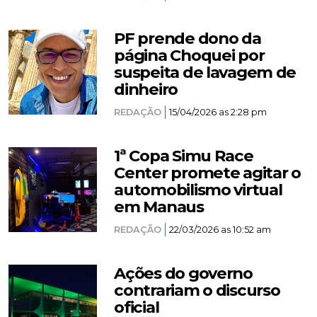
PF prende dono da
página Choquei por
suspeita de lavagem de
dinheiro
REDAÇÃO
15/04/2026 as 2:28 pm
1ª Copa Simu Race
Center promete agitar o
automobilismo virtual
em Manaus
REDAÇÃO
22/03/2026 as 10:52 am
Ações do governo
contrariam o discurso
oficial