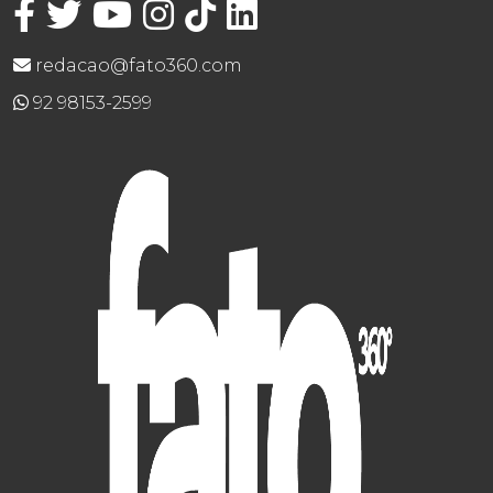
redacao@fato360.com
92 98153-2599