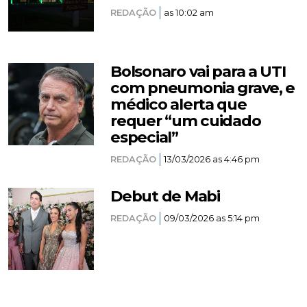
REDAÇÃO
as 10:02 am
Bolsonaro vai para a UTI
com pneumonia grave, e
médico alerta que
requer “um cuidado
especial”
REDAÇÃO
13/03/2026 as 4:46 pm
Debut de Mabi
REDAÇÃO
09/03/2026 as 5:14 pm