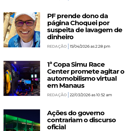
PF prende dono da
página Choquei por
suspeita de lavagem de
dinheiro
REDAÇÃO
15/04/2026 as 2:28 pm
1ª Copa Simu Race
Center promete agitar o
automobilismo virtual
em Manaus
REDAÇÃO
22/03/2026 as 10:52 am
Ações do governo
contrariam o discurso
oficial