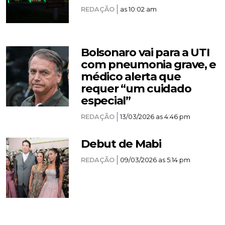
REDAÇÃO
as 10:02 am
Bolsonaro vai para a UTI
com pneumonia grave, e
médico alerta que
requer “um cuidado
especial”
REDAÇÃO
13/03/2026 as 4:46 pm
Debut de Mabi
REDAÇÃO
09/03/2026 as 5:14 pm