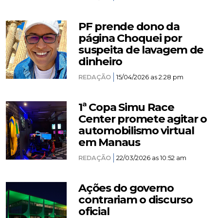
PF prende dono da
página Choquei por
suspeita de lavagem de
dinheiro
REDAÇÃO
15/04/2026 as 2:28 pm
1ª Copa Simu Race
Center promete agitar o
automobilismo virtual
em Manaus
REDAÇÃO
22/03/2026 as 10:52 am
Ações do governo
contrariam o discurso
oficial