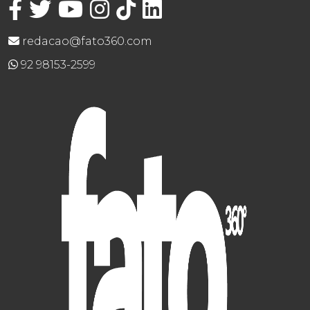
redacao@fato360.com
92 98153-2599