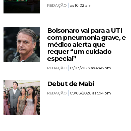
REDAÇÃO
as 10:02 am
Bolsonaro vai para a UTI
com pneumonia grave, e
médico alerta que
requer “um cuidado
especial”
REDAÇÃO
13/03/2026 as 4:46 pm
Debut de Mabi
REDAÇÃO
09/03/2026 as 5:14 pm