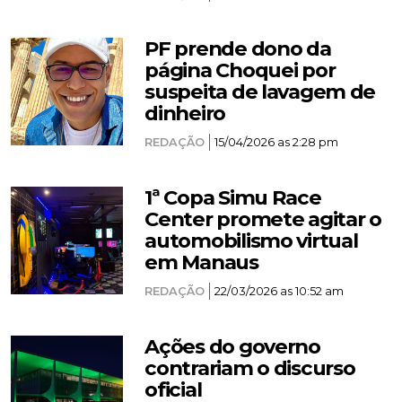
PF prende dono da
página Choquei por
suspeita de lavagem de
dinheiro
REDAÇÃO
15/04/2026 as 2:28 pm
1ª Copa Simu Race
Center promete agitar o
automobilismo virtual
em Manaus
REDAÇÃO
22/03/2026 as 10:52 am
Ações do governo
contrariam o discurso
oficial