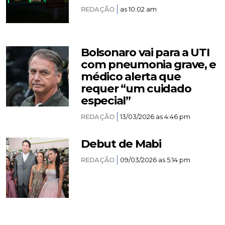
REDAÇÃO
as 10:02 am
Bolsonaro vai para a UTI
com pneumonia grave, e
médico alerta que
requer “um cuidado
especial”
REDAÇÃO
13/03/2026 as 4:46 pm
Debut de Mabi
REDAÇÃO
09/03/2026 as 5:14 pm