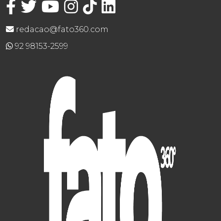
redacao@fato360.com
92 98153-2599