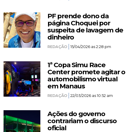
PF prende dono da
página Choquei por
suspeita de lavagem de
dinheiro
REDAÇÃO
15/04/2026 as 2:28 pm
1ª Copa Simu Race
Center promete agitar o
automobilismo virtual
em Manaus
REDAÇÃO
22/03/2026 as 10:52 am
Ações do governo
contrariam o discurso
oficial